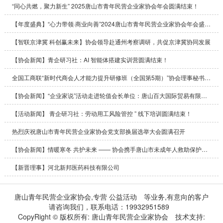
“同心共燃，聚力新生” 2025唐山市青年民营企业家协会年会圆满结束！
【年度盛典】“心力带领·商业向善”2024唐山市青年民营企业家协会年会盛大召开
【智联京津冀 科创赢未来】协会领导赴通州考察调研，共促京津冀协同发展
【协会新闻】青企研习社：AI 智能体搭建实训营圆满结束！
全国工商联“新时代商会人才能力提升研修班（全国第5期）”协会理事秘书长张林静参加学习
【协会新闻】“企业家说”活动走进轮值会长单位：唐山百大国际贸易有限公司
【活动新闻】 青企研习社：劳动用工风险管控 ” 线下培训圆满结束！
热烈庆祝唐山市青年民营企业家协会党支部换届选举大会圆满召开
【协会新闻】情暖寒冬 共护未来 —— 协会携手唐山市未成年人救助保护中心举办困境儿童新年联欢活动圆满结束
【新晋理事】河北新邦医药科技有限公司
唐山青年民营企业家协会,专营
公益活动
等业务,有意向的客户
请咨询我们，联系电话：
19932951589
CopyRight © 版权所有:
唐山青年民营企业家协会
技术支持: