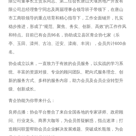
限公司董事长王贵东同志、第二任会长唐山天壤房地产开发有
限公司总经理鲁宁同志及两届理事会领导班子带领下，在唐山
市工商联领导的重点培育和精心指导下，工作全面铺开，扎实
稳步推进，形成了“规范、聚焦、务实、创新、高效”的工作作风
和特点。目前已有会员96名，协助成立县区青企协七家（乐
亭、玉田、滦州、古冶、迁安、滦南、丰润），会员共计600余
名。
协会成立以来，一直致力于有效的会员服务，以实战的学习系
统、丰富的资源对接、专业的顾问团队、靶向式服务理念、创
新的服务方式、多样的服务内容，助力会员及会员企业转型升
级、创新成长。
青企协能为你带来什么：
良师点播：协会平台整合了来自全国各地的专家讲师、政府顾
问、行业龙头、商界大咖等，为会员答疑解惑，指点迷津；打
造顾问联盟帮助会员企业解决发展难题、突破成长瓶颈，为会