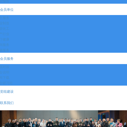
府报告
会员单位
生服务
业制造
源化工
产行业
疗健康
询服务
融服务
会员服务
源对接
会说明
料下载
企研习社
党组建设
联系我们