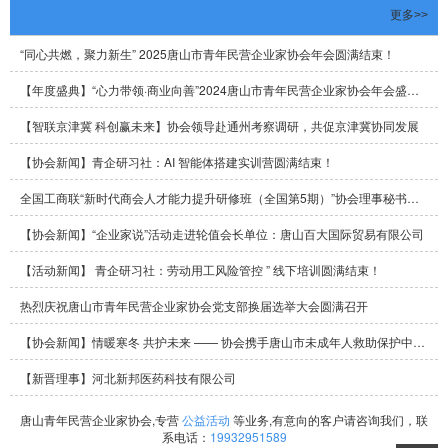
相关推荐
更多>>
“同心共燃，聚力新生” 2025唐山市青年民营企业家协会年会圆满结束！
【年度盛典】“心力带领·商业向善”2024唐山市青年民营企业家协会年会盛大召开
【智联京津冀 科创赢未来】协会领导赴通州考察调研，共促京津冀协同发展
【协会新闻】青企研习社：AI 智能体搭建实训营圆满结束！
全国工商联“新时代商会人才能力提升研修班（全国第5期）”协会理事秘书长张林静参加学习
【协会新闻】“企业家说”活动走进轮值会长单位：唐山百大国际贸易有限公司
【活动新闻】 青企研习社：劳动用工风险管控 ” 线下培训圆满结束！
热烈庆祝唐山市青年民营企业家协会党支部换届选举大会圆满召开
【协会新闻】情暖寒冬 共护未来 —— 协会携手唐山市未成年人救助保护中心举办困境儿童新年联欢活动圆满结束
【新晋理事】河北新邦医药科技有限公司
唐山青年民营企业家协会,专营
公益活动
等业务,有意向的客户请咨询我们，联
系电话：
19932951589